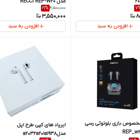
مدل RECCI REP-W20
21
%
4,500,000
7
3,550,000
8
افزودن به سبد
افزودن به سبد
مخصوص بازی بلوتوثی رسی
ایرپاد های کپی طرح اپل
مدلa2032a201a1938