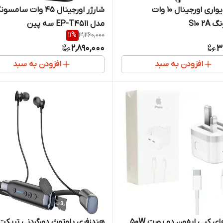
شارژر دیواری اورجینال 10 وات
شارژر اورجینال 45 وات سامس
S10 
مدل EP-T4511 سه پین
11
%
3,260,000
2,890,000
3
افزودن به سبد
افزودن به سبد
ی کپی ایفون دو پورت 50W
هندزفری بلوتوث دورگردنی تریکت