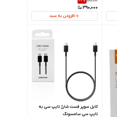
32
%
580,000
390,000
افزودن به سبد
کابل سوپر فست شارژ تایپ سی به
تایپ سی سامسونگ