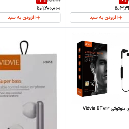
33
%
1,800,000
26
%
1,200,000
3,3
افزودن به سبد
افزودن به سبد
وثی Vidvie BT813