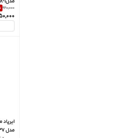
مدل1-208
%
920,000
50,000
ایرپاد 
مدل REP_w37