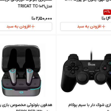
مدلTRICAT TC-1021
31
%
2,150,000
1,
افزودن به سبد
افزودن به سبد
زی شوک دار با سیم یوکام
هدفون بلوتوثی مخصوص بازی ر