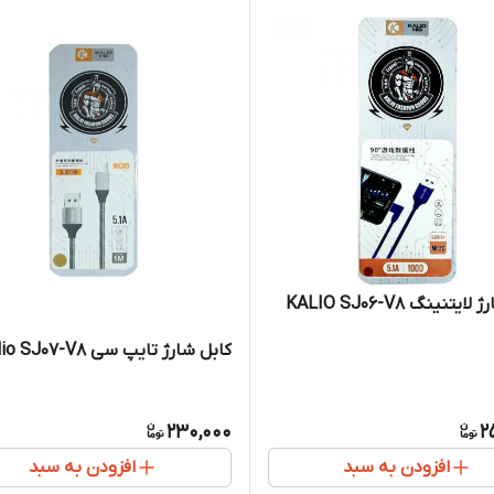
یتنینگ KALIO SJ06-V8
کابل شارژ تایپ سی Kalio SJ07-V8
230,000
2
افزودن به سبد
افزودن به سبد