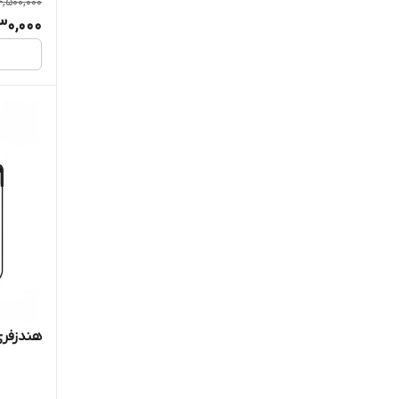
4,500,000
30,000
هندزفری بلوت