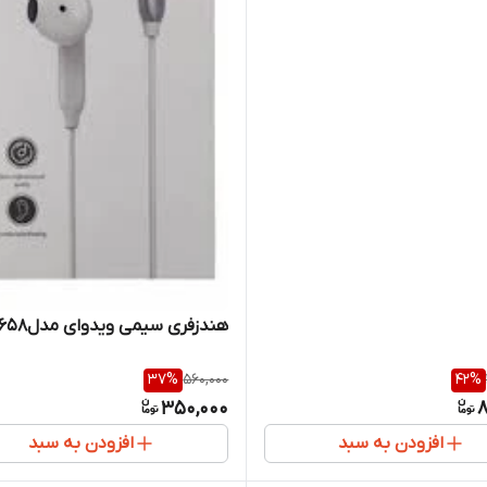
هندزفری سیمی ویدوای مدلHS658
37
%
560,000
42
%
350,000
8
افزودن به سبد
افزودن به سبد