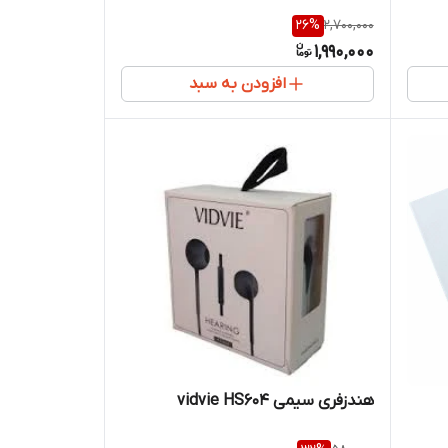
26
%
2,700,000
1,990,000
افزودن به سبد
هندزفری سیمی vidvie HS604