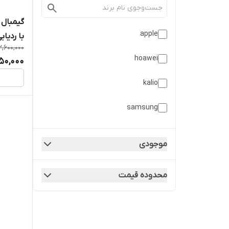
apple
با ردیاب
3,600,000
hoawei
50,000
kalio
samsung
smartwatch
موجودی
vidvie
محدوده قیمت
اپل
بودی