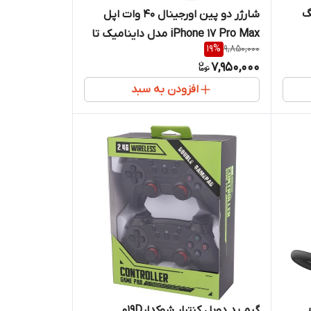
ونگ
شارژر دو پین اورجینال ۴۰ وات اپل
iPhone 17 Pro Max مدل داینامیک تا
19
%
9,850,000
توان 60 وات
7,950,000
افزودن به سبد
گیم پد دوبل کنترلر شوکدار019D