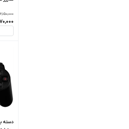
2,150,000
470,000
دسته با