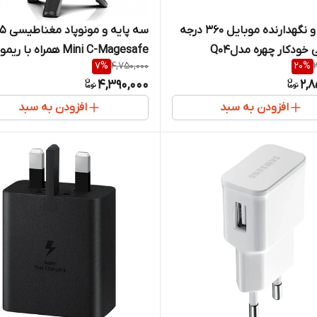
گیمبال و نگهدارنده موبایل 360 درجه
سه پایه و مو
ی خودکار چهره مدلQ04
Mini C-Magesafe همراه با ریموت
7
%
4,750,000
20
%
4,390,000
2,8
افزودن به سبد
افزودن به سبد