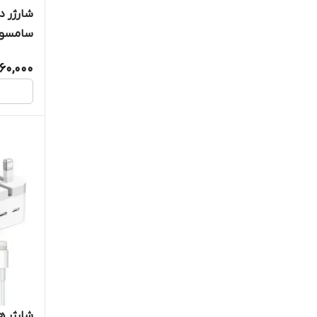
تریکت
سامسونگ 2A
رسی
60,000
سامسونگ
یوکام
شارژر ها