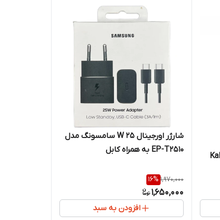
شارژر اورجینال 25 W سامسونگ مدل
EP-T2510 به همراه کابل
16
%
1,970,000
1,650,000
افزودن به سبد