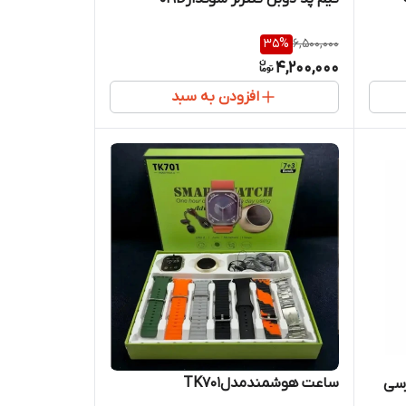
35
%
6,500,000
4,200,000
افزودن به سبد
ساعت هوشمندمدلTK701
سی