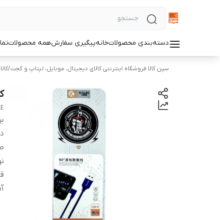
دسته‌بندی محصولات
خانه
پیگیری سفارش
همه محصولات
تما
سپن کالا فروشگاه اینترنتی کالای دیجیتال، موبایل، لپتاپ و گجت
/
کالا
کا
LE
بر
دس
طو
نو
قا
آم