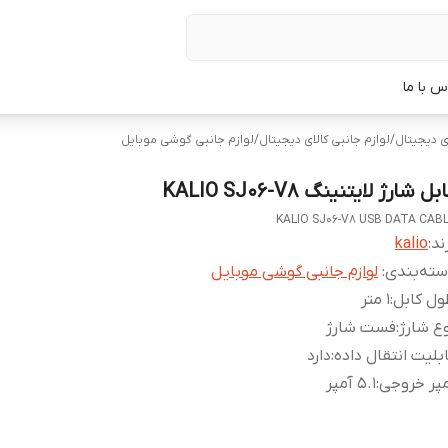
س با ما
ی دیجیتال
/
لوازم جانبی کالای دیجیتال
/
لوازم جانبی گوشی موبایل
بل شارژ لایتنینگ KALIO SJ06-V8
KALIO SJ06-V8 USB DATA CAB
ند:
kalio
ته‌بندی
:
لوازم جانبی گوشی موبایل
ل کابل
:
1 متر
ع شارژ
:
فست شارژ
بلیت انتقال داده
:
دارد
پر خروجی
:
5.1 آمپر