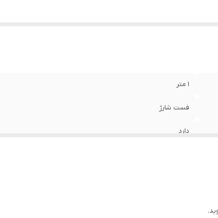
1 متر
فست شارژ
دارد
5.1 آمپر
ید.