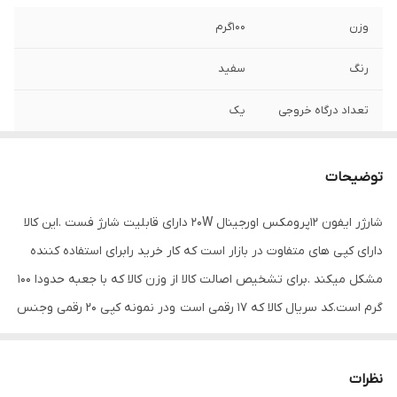
وزن
۱۰۰گرم
رنگ
سفید
تعداد درگاه خروجی
یک
پورت
usb-c به لايتنينگ
توضیحات
برق ورودی
20وات
شارژر ایفون 12پرومکس اورجینال 20W دارای قابلیت شارژ فست .این کالا
دارای کپی های متفاوت در بازار است که کار خرید رابرای استفاده کننده
مشکل میکند .برای تشخیص اصالت کالا از وزن کالا که با جعبه حدودا ۱۰۰
گرم است.کد سریال کالا که ۱۷ رقمی است ودر نمونه کپی ۲۰ رقمی وجنس
استیل ان که مات است ودر نمونه کپی براق میباشد .میتوانید در واتساپ
پشتیبانی سایت درخواست عکس خود کالا را بدهید و مشخصات ان را
نظرات
تطبیق دهید.