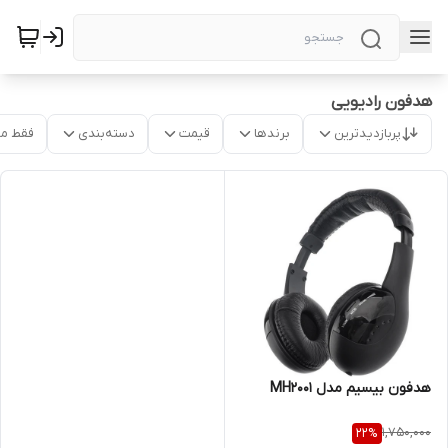
هدفون رادیویی
پربازدیدترین
برندها
قیمت
دسته‌بندی
فقط م
هدفون بیسیم مدل MH2001
1,750,000
22
%