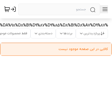
%D8%B4%D8%A7%D8%B1%DA%98%D8%B1%D9%87%D9%85%D8%B1%D8%A7%D9%87
پربازدیدترین
برندها
دسته‌بندی
فقط محصولات موجو
کالایی در این صفحه موجود نیست