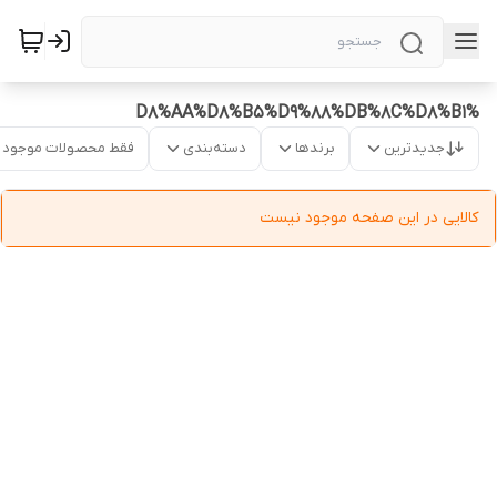
%D8%AA%D8%B5%D9%88%DB%8C%D8%B1
جدیدترین
برندها
دسته‌بندی
فقط محصولات موجود
کالایی در این صفحه موجود نیست