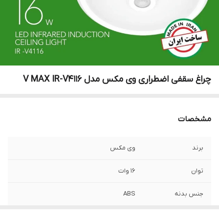
چراغ سقفی اضطراری وی مکس مدل V MAX IR-V4116
مشخصات
برند
وی مکس
توان
16 وات
جنس بدنه
ABS
سنسور
سنسور حرکتی قابل تنظیم