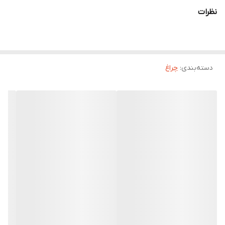
نظرات
اظطراری
درصورت قطع برق تعداد 5 چیپ LED با باطری
شروع به کار میکنند
دسته‌بندی
:
چراغ