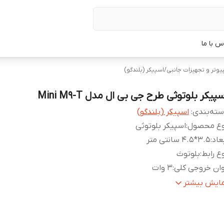
س با ما
پیوتر و تجهیزات جانبی
/
اسپیکر (بلندگو)
پیکر بلوتوثی طرح جی بی ال مدل Mini M9-T
ته‌بندی
:
اسپیکر (بلندگو)
وع محصول
:
اسپیکر بلوتوثی
عاد
:
3.5*4.5 سانتی متر
ع رابط
:
بلوتوث
ان خروجی کلی
:
3 وات
مین انرژی
:
باتری داخلی
مایش بیشتر
فیت باتری
:
300 میلی آمپر ساعت
زان شارژدهی
:
3 الی 4 ساعت