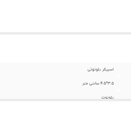
ید فیزیکی
:
دارد
تیبانی از کارت حافظه
:
دارد
اسپیکر بلوتوثی
3.5*4.5 سانتی متر
بلوتوث
3 وات
باتری داخلی