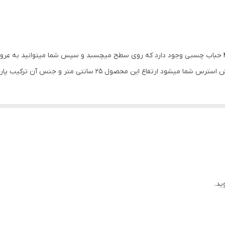
قابلیت پخش صدا در زمان کتک خوردن
150x250x150 میلی‌متر
یک عروسک برای کاهش استرس در انتهای این عروسک 4 حباب چسبی وجود دارد که روی سطح میچسبد و سپس شم
ن محصول 25 سانتی متر و جنس آن ترکیب پارچه و پولیشی میباشد
ید.