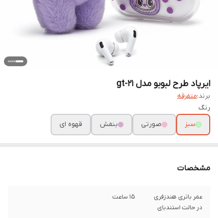
ایرپاد طرح لبوبو مدل gt-21
برند:
متفرقه
رنگ
سبز
صورتی
بنفش
قهوه ای
مشخصات
عمر باتری هندزفری
15 ساعت
در حالت استندبای