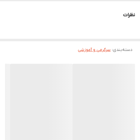
14 تکه نمد برش خورده
نظرات
3 رنگ نخ کوبلن
2 عدد سوزن پلاستیکی
6عدد دکمه
1 عدد حلقه سر کلیدی
دسته‌بندی
:
سرگرمی و آموزشی
الیاف عروسک سازی
بروشور راهنما
به همراه تصاویر مرحله ای
فیلم آموزشی مجازی
با روش های آسان
ویژگی‌های محصول:
آموزش مهارت‌های اولیه دوخت و دوز
مناسب برای سنین ۴ تا ۹ سال
تقویت هماهنگی چشم و دست و افزایش تمرکز