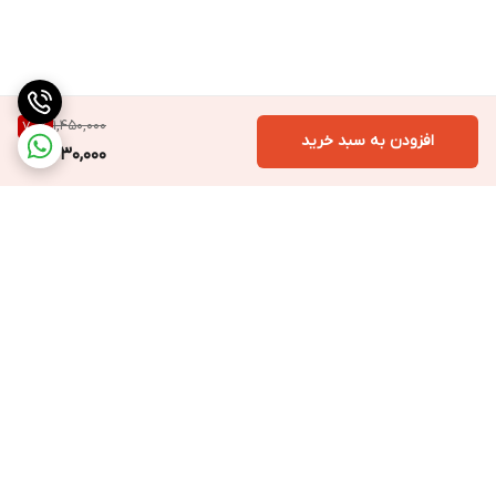
1,450,000
70
%
افزودن به سبد خرید
430,000
برگشت به بالا