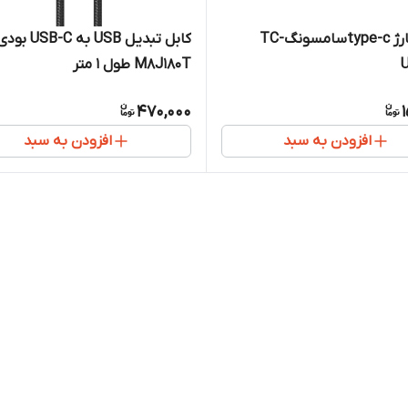
کابل شارژ type-cسامسونگTC-
کابل تبدیل USB ب
M8J180T طول 1 متر
470,000
افزودن به سبد
افزودن به سبد