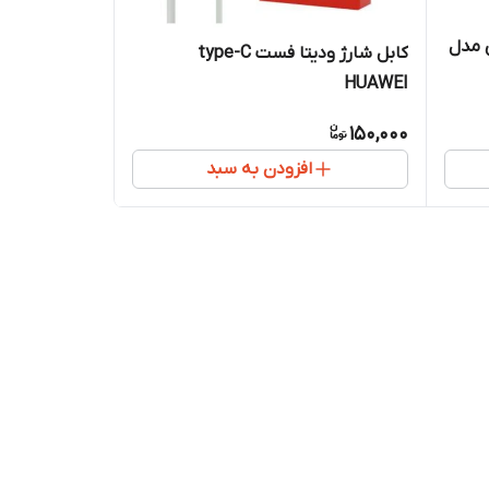
ه USB-C بودی مدل
کابل شارژ ودیتا فست type-C
HUAWEI
150,000
افزودن به سبد