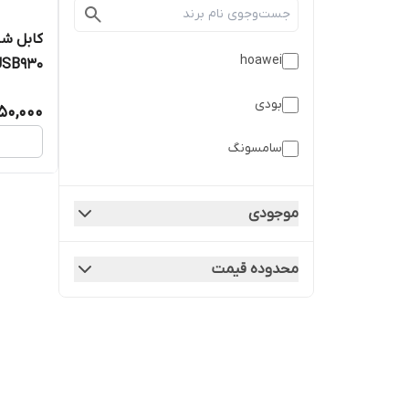
hoawei
USB930
بودی
150,000
سامسونگ
موجودی
محدوده قیمت